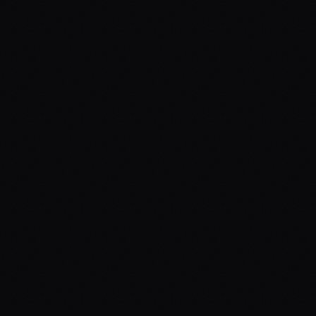
LLMS
¿Cómo utilizar los LLM 
para la clasificación de 
sentimientos?
LLMS
¿Cómo utilizas las Prompt 
Function en los LLms?
LLMS
¿Cómo utilizar los LLMs 
para la generación de 
código?
LLMS