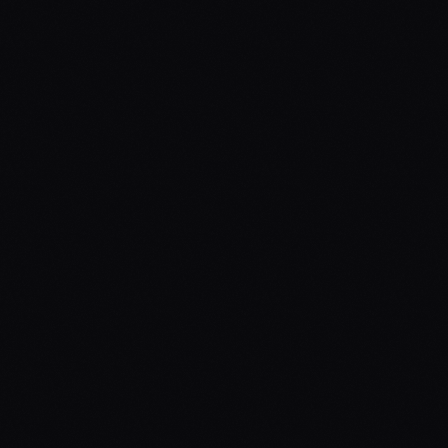
LLMS
Cómo funciona el prompt 
caching de Claude
LLMS
Gemma: Google 
sorprende lanzando su 
LLM OpenSource
LLMS
¿Cómo utilizar los LLM 
para generar Queries de 
Mysql?