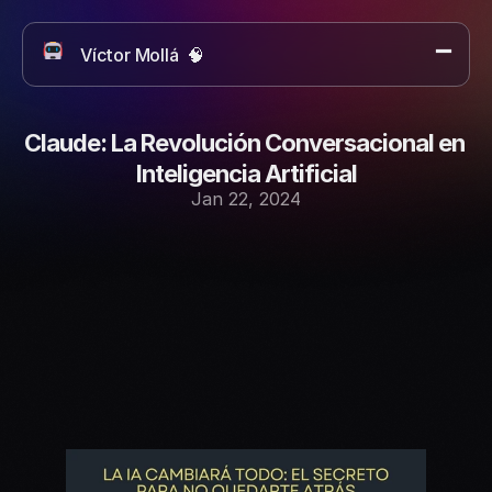
Víctor Mollá  🧠 
Artículos sobre IA
Proyectos
Sobre mí
Claude: La Revolución Conversacional en 
Contacto
Inteligencia Artificial
Jan 22, 2024