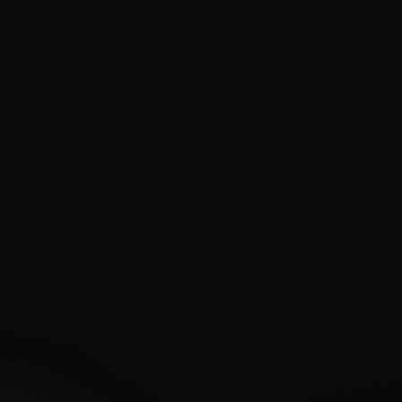
PODCAST
El Test de Turing
RRSS
El Prompt del dIA
NEWSLETTER
La NewsletterIA
IA