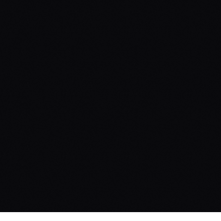
LLMS
¿Cómo utilizar los LLMs 
para la generación de 
código?
LLMS
¿Cómo utilizar los LLMs 
para la generación de 
datos?
LLMS
¿Qué es GraphPrompt?