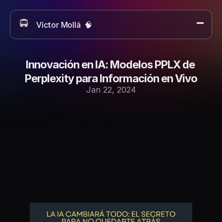
Víctor Mollá  🧠 
Artículos sobre IA
Proyectos
Sobre mí
Innovación en IA: Modelos PPLX de 
Contacto
Perplexity para Información en Vivo
Jan 22, 2024