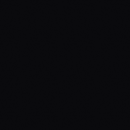
LLM OpenSource
LLMS
¿Cómo utilizar los LLM 
para generar Queries de 
Mysql?
LLMS
¿Cómo utilizar los LLM 
para la clasificación de 
sentimientos?
LLMS
¿Cómo utilizas las Prompt 
Function en los LLms?