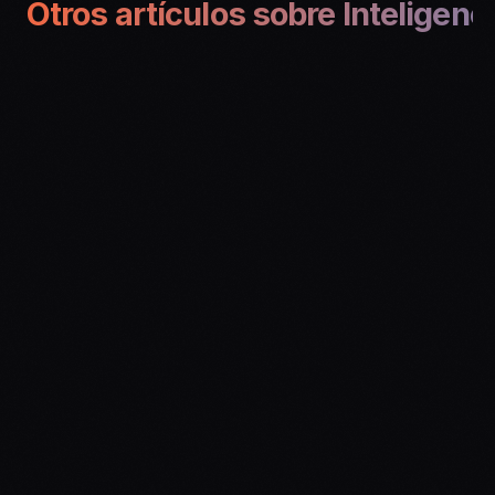
Otros artículos sobre Inteligencia
LLMS
Qué son los LLM as a 
Judge
LLMS
Cómo funciona el prompt 
caching de Claude
LLMS
Gemma: Google 
sorprende lanzando su 